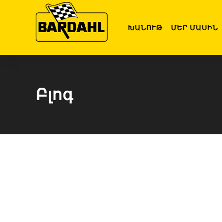
ԽԱՆՈՒԹ
ՄԵՐ ՄԱՍԻՆ
Բլոգ