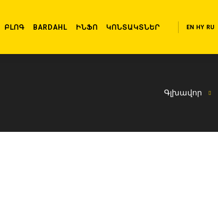
ԲԼՈԳ
BARDAHL
ԻՆՖՈ
ԿՈՆՏԱԿՏՆԵՐ
EN
HY
RU
Գլխավոր