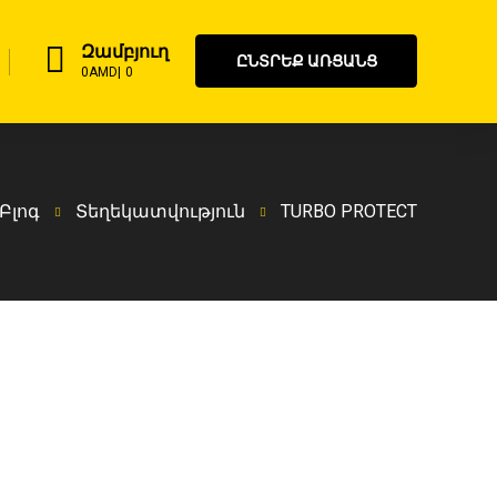
Զամբյուղ
ԸՆՏՐԵՔ ԱՌՑԱՆՑ
0
AMD
0
Բլոգ
Տեղեկատվություն
TURBO PROTECT