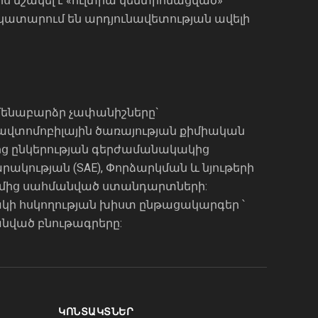
րս մշակել է «ուլտրա կենտրոնացված»
ն կատարում են արդյունավետության ավելի
ամենաբարձր չափանիշները`
 ավտոմոբիլային ծառայության քիմիական
մից ընկերության գերժամանակակից
ակության (SAE), Փորձարկման և նյութերի
կողմից սահմանված ստանդարտների:
րակի հսկողության խիստ ընթացակարգեր ՝
նված բնութագրերը:
ԿՈՆՏԱԿՏՆԵՐ