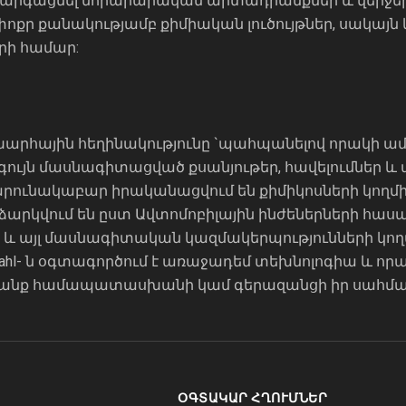
մ է զարգացնել նորարարական արտադրանքներ և վերջե
 փոքր քանակությամբ քիմիական լուծույթներ, սակայ
րի համար:
աշխարհային հեղինակությունը `պահպանելով որակի 
գույն մասնագիտացված քսանյութեր, հավելումներ և
 շարունակաբար իրականացվում են քիմիկոսների կող
արկվում են ըստ Ավտոմոբիլային ինժեներների հասար
ն) և այլ մասնագիտական ​​կազմակերպությունների 
dahl- ն օգտագործում է առաջադեմ տեխնոլոգիա և ո
ապրանք համապատասխանի կամ գերազանցի իր սահմա
ՕԳՏԱԿԱՐ ՀՂՈՒՄՆԵՐ