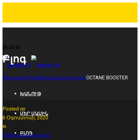
EN
HY
RU
Բլոգ
Գլխավոր
Բլոգ
Տեղեկատվություն
OCTANE BOOSTER
ԽԱՆՈՒԹ
Posted on
ՄԵՐ ՄԱՍԻՆ
6 Օգոստոսի, 2020
in
ԲԼՈԳ
Տեղեկատվություն