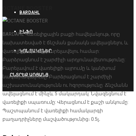
OCTANE BOOSTER
BARDAHL
ԻՆՖՈ
BARDAHL Վառելիքային բաքի հավելանյութ, որը
նախատեսված է ճնշման քանակն ավելացնելու և
վառելիքի որակը բարելավելու համար:
ԿՈՆՏԱԿՏՆԵՐ
Բարձրացնում է շարժիչի արդյունավետությունը:
Բարելավում է վառելիքի այրումը և կանխում
ԸՆՏՐԵՔ ԱՌՑԱՆՑ
նագարակալումը: Բարձրացնում է շարժիչի
աշխատունակությունն ու հզորությունը: Ճնշմանն
ավելացնում է մինչև 5 մակարդակ: Նվազեցնում է
վառելիքի սպառումը: Վերացնում է քաշի անկումը:
Պաշտպանում է վառելիքի համակարգի
բաղադրիչները մաշվածությունից։ 0.5լ․