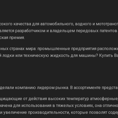
сокого качества для автомобильного, водного и мототрансп
 является разработчиком и владельцем передовых патенто
ская премия.
ных странах мира: промышленные предприятия расположен
 лодки или техническую жидкость для машины? Купить Bar
сделали компанию лидером рынка. В ассортименте предста
защищающие от действия высоких температур атмосферные
начена для использования в тяжелых условиях, она отличн
и увеличение производительности, которые позволят содер