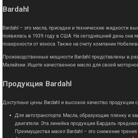
Опции
товара.
Bardahl
можно
выбрать
Bardahl – это масла, присадки и технические жидкости вы
на
появилась в 1939 году в США. На сегодняшний день она
странице
поверхности от износа. Также на счету компании Нобелев
товара.
Производственные мощности Bardahl представлены в раз
Малайзии. Ищете качественное масло для своей моторной
Продукция Bardahl
Доступные цены Bardahl и высокое качество продукции 
Для автотранспорта
: Масла, образующие пленку и 
двигатели. Эта линейка продукции Бардаль предназ
Преимущества масел Bardahl – это снижение трения 