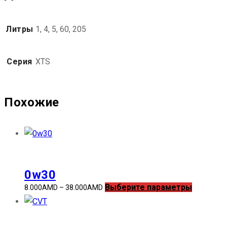
Литры
1, 4, 5, 60, 205
Серия
XTS
Похожие
0w30
Этот
Выберите параметры
Диапазон
8.000
AMD
–
38.000
AMD
товар
цен:
имеет
8.000AMD