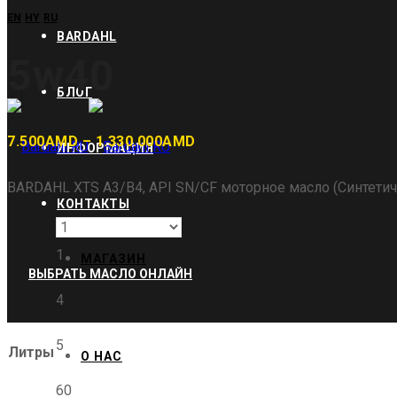
EN
HY
RU
BARDAHL
5w40
БЛОГ
Диапазон
7.500
AMD
–
1.330.000
AMD
ИНФОРМАЦИЯ
цен:
BARDAHL XTS A3/B4, API SN/CF моторное масло (Синтетич
7.500AMD
КОНТАКТЫ
–
1.330.000AMD
1
МАГАЗИН
ВЫБРАТЬ МАСЛО ОНЛАЙН
4
5
Литры
О НАС
60