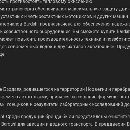
ость противостоять тепловому окислению.
я мототранспорта обеспечивают максимальную защиту двиг
двухтактных и четырехтактных мотоциклов и других машин.
териалов Bardahl предназначена для обеспечения надежнос
и хозяйственного оборудования. Вы сможете купить Barda
может повысить производительность техники и позаботит
для современных лодок и других типов акватехники. Про
де.
ле Бардаля, родившегося на территории Норвегии и перебр
времена автогонками, принялся за создание формулы, кот
вы гонщиков и результаты лабораторных исследований до
ahl. Среди продукции бренда были представлены очистител
ь Bardahl для авиации и водного транспорта. В преддвери