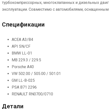
турбокомпрессорных, многоклапанных и дизельных двига
эксплуатации. Совместимо с автомобилями, оснащенными 
Спецификации
ACEA A3/B4
API SN/CF
BMW LL-01
MB 229.3 / 229.5
Porsche A40
VW 502.00 / 505.00 / 501.01
GM LL-B-025
PSA B71 2296
RENAULT RN0700/0710
Детали