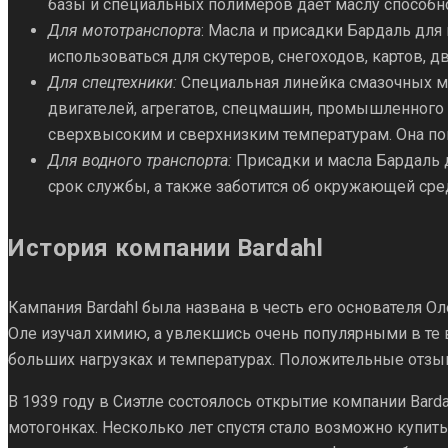
базы и специальных полимеров дает маслу способн
Для мототранспорта
: Масла и присадки Бардаль дл
использоваться для скутеров, снегоходов, картов, 
Для спецтехники:
Специальная линейка смазочных ма
двигателей, агрегатов, спецмашин, промышленного 
сверхвысоким и сверхнизким температурам. Она по
Для водного транспорта:
Присадки и масла Бардаль 
срок службы, а также заботится об окружающей сре
История компании Bardahl
Кампания Bardahl была названа в честь его основателя О
Оле изучал химию, а увлекшись очень популярными в те 
больших нагрузках и температурах. Положительные отзы
В 1939 году в Сиэтле состоялось открытие компании Bard
мотогонках. Несколько лет спустя стало возможно купит