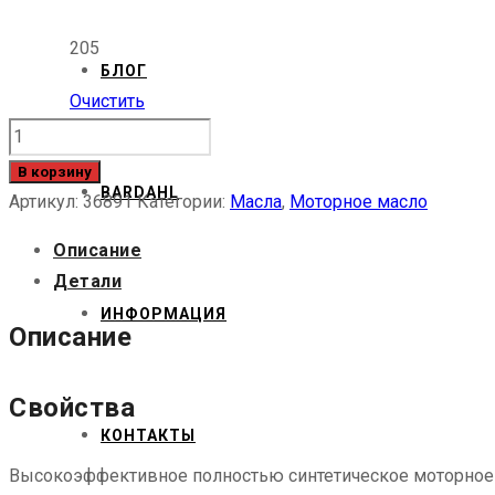
205
БЛОГ
Очистить
Количество
товара
В корзину
BARDAHL
5w40
Артикул:
36891
Категории:
Масла
,
Моторное масло
Описание
Детали
ИНФОРМАЦИЯ
Описание
Свойства
КОНТАКТЫ
Высокоэффективное полностью синтетическое моторное 