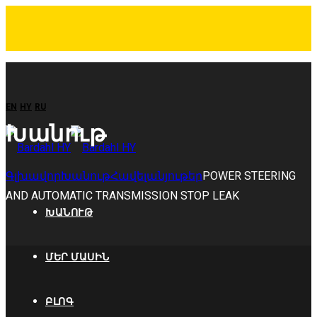
EN
HY
RU
Խանութ
Գլխավոր
Խանութ
Հավելանյութեր
POWER STEERING
AND AUTOMATIC TRANSMISSION STOP LEAK
ԽԱՆՈՒԹ
ՄԵՐ ՄԱՍԻՆ
ԲԼՈԳ