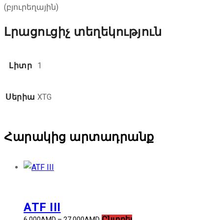
(բյուրեղային)
Լրացուցիչ տեղեկություն
Լիտր
1
Սերիա
XTG
Հարակից արտադրանք
ATF III
This
Ընտրել
Price
6.000
AMD
–
27.000
AMD