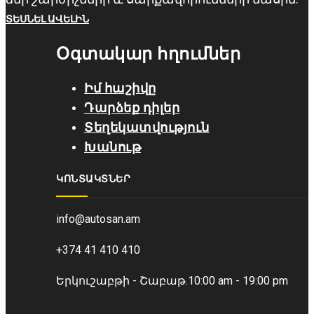
ՏԵՍՆԵԼ ԱՎԵԼԻՆ
Օգտակար հղումներ
Իմ հաշիվը
Դարձեք դիլեր
Տեղեկատվություն
Խանութ
ԿՈՆՏԱԿՏՆԵՐ
info@autosan.am
+374 41 410 410
Երկուշաբթի - Շաբաթ.
10:00 am - 19:00 pm