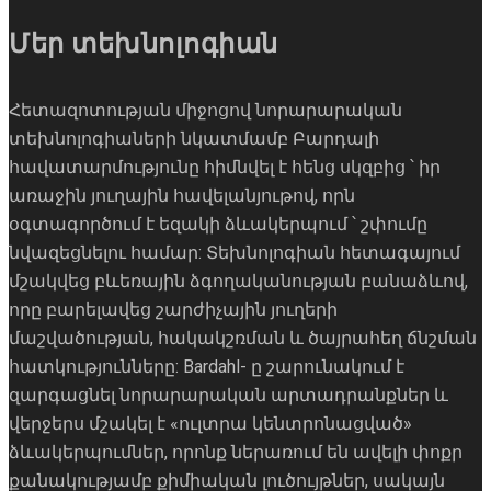
Մեր տեխնոլոգիան
Հետազոտության միջոցով նորարարական
տեխնոլոգիաների նկատմամբ Բարդալի
հավատարմությունը հիմնվել է հենց սկզբից ՝ իր
առաջին յուղային հավելանյութով, որն
օգտագործում է եզակի ձևակերպում ՝ շփումը
նվազեցնելու համար: Տեխնոլոգիան հետագայում
մշակվեց բևեռային ձգողականության բանաձևով,
որը բարելավեց շարժիչային յուղերի
մաշվածության, հակակշռման և ծայրահեղ ճնշման
հատկությունները: Bardahl- ը շարունակում է
զարգացնել նորարարական արտադրանքներ և
վերջերս մշակել է «ուլտրա կենտրոնացված»
ձևակերպումներ, որոնք ներառում են ավելի փոքր
քանակությամբ քիմիական լուծույթներ, սակայն