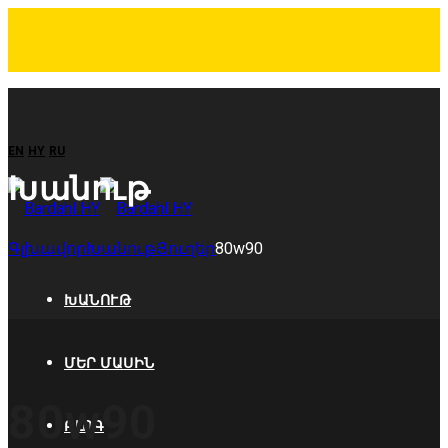
EN
HY
RU
Խանութ
Գլխավոր
Խանութ
Յուղեր
80w90
ԽԱՆՈՒԹ
ՄԵՐ ՄԱՍԻՆ
80w90
ԲԼՈԳ