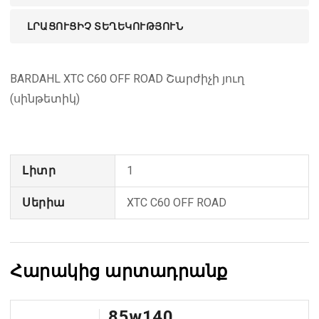
ԼՐԱՑՈՒՑԻՉ ՏԵՂԵԿՈՒԹՅՈՒՆ
BARDAHL XTC C60 OFF ROAD Շարժիչի յուղ
(սինթետիկ)
Լիտր
1
Սերիա
XTC C60 OFF ROAD
Հարակից արտադրանք
85w140