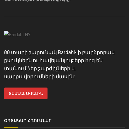
80 տարի շարունակ Bardahl- ի բարձրորակ
քսուկներն ու հավելանյութերը հոգ են
տանում ձեր շարժիչների և
սարքավորումների մասին:
ՏԵՍՆԵԼ ԱՎԵԼԻՆ
ՕԳՏԱԿԱՐ ՀՂՈՒՄՆԵՐ