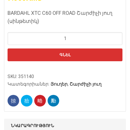
BARDAHL XTC C60 OFF ROAD Շարժիչի յուղ
(սինթետիկ)
10w40
4T
quantity
ԳՆԵԼ
SKU:
351140
Կատեգորիաներ:
Յուղեր
,
Շարժիչի յուղ
ՆԿԱՐԱԳՐՈՒԹՅՈՒՆ